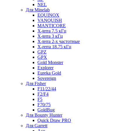
NEL
Для Minelab
EQUINOX
VANQUISH
MANTICORE
X-terra 7.5 кГц
X-terra 3 кГц
X-terra 2-х частотные
X-rerra 18.75 кГц
GPZ
GPX
Gold Monster
Explorer
Eureka Gold
Sovereign
Для Fisher
F11/22/44
F2/F4
F5
F70/75
GoldBug
Для Bounty Hunter
Quick Draw PRO
Для Garrett
Ace