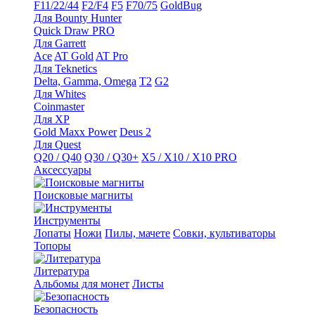
F11/22/44
F2/F4
F5
F70/75
GoldBug
Для Bounty Hunter
Quick Draw PRO
Для Garrett
Ace
AT Gold
AT Pro
Для Teknetics
Delta, Gamma, Omega
Т2
G2
Для Whites
Coinmaster
Для XP
Gold Maxx Power
Deus 2
Для Quest
Q20 / Q40
Q30 / Q30+
X5 / X10 / X10 PRO
Аксессуары
Поисковые магниты
Инструменты
Лопаты
Ножи
Пилы, мачете
Совки, культиваторы
Топоры
Литература
Альбомы для монет
Листы
Безопасность