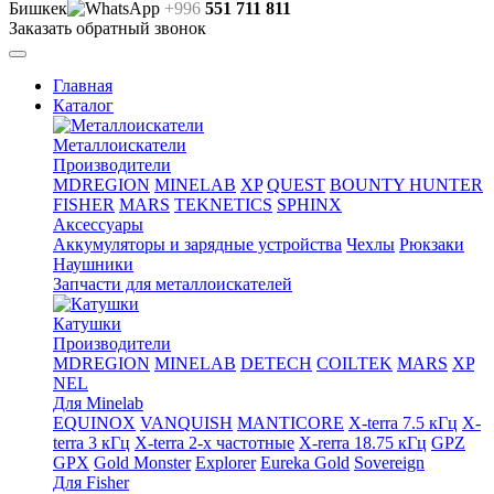
Бишкек
+996
551 711 811
Заказать обратный звонок
Главная
Каталог
Металлоискатели
Производители
MDREGION
MINELAB
XP
QUEST
BOUNTY HUNTER
FISHER
MARS
TEKNETICS
SPHINX
Аксессуары
Аккумуляторы и зарядные устройства
Чехлы
Рюкзаки
Наушники
Запчасти для металлоискателей
Катушки
Производители
MDREGION
MINELAB
DETECH
COILTEK
MARS
XP
NEL
Для Minelab
EQUINOX
VANQUISH
MANTICORE
X-terra 7.5 кГц
X-
terra 3 кГц
X-terra 2-х частотные
X-rerra 18.75 кГц
GPZ
GPX
Gold Monster
Explorer
Eureka Gold
Sovereign
Для Fisher