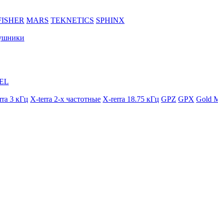
FISHER
MARS
TEKNETICS
SPHINX
ушники
EL
rra 3 кГц
X-terra 2-х частотные
X-rerra 18.75 кГц
GPZ
GPX
Gold M