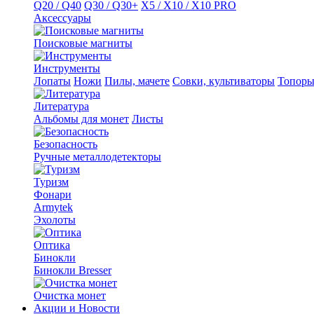
Q20 / Q40
Q30 / Q30+
X5 / X10 / X10 PRO
Аксессуары
Поисковые магниты
Инструменты
Лопаты
Ножи
Пилы, мачете
Совки, культиваторы
Топор
Литература
Альбомы для монет
Листы
Безопасность
Ручные металлодетекторы
Туризм
Фонари
Armytek
Эхолоты
Оптика
Бинокли
Бинокли Bresser
Очистка монет
Акции и Новости