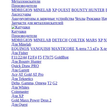
Металлоискатели
Производители
MDREGION
MINELAB
XP
QUEST
BOUNTY HUNTER
Аксессуары
Аккумуляторы и зарядные устройства
Чехлы
Рюкзаки
На
Запчасти для металлоискателей
Катушки
Производители
MDREGION
MINELAB
DETECH
COILTEK
MARS
XP
N
Для Minelab
EQUINOX
VANQUISH
MANTICORE
X-terra 7.5 кГц
X-te
Для Fisher
F11/22/44
F2/F4
F5
F70/75
GoldBug
Для Bounty Hunter
Quick Draw PRO
Для Garrett
Ace
AT Gold
AT Pro
Для Teknetics
Delta, Gamma, Omega
Т2
G2
Для Whites
Coinmaster
Для XP
Gold Maxx Power
Deus 2
Для Quest