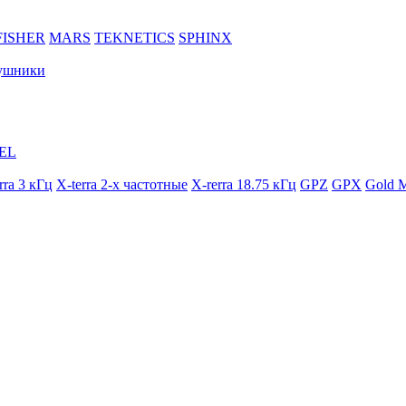
FISHER
MARS
TEKNETICS
SPHINX
ушники
EL
rra 3 кГц
X-terra 2-х частотные
X-rerra 18.75 кГц
GPZ
GPX
Gold M