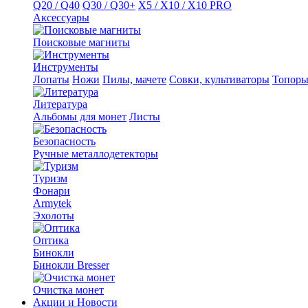
Q20 / Q40
Q30 / Q30+
X5 / X10 / X10 PRO
Аксессуары
Поисковые магниты
Инструменты
Лопаты
Ножи
Пилы, мачете
Совки, культиваторы
Топор
Литература
Альбомы для монет
Листы
Безопасность
Ручные металлодетекторы
Туризм
Фонари
Armytek
Эхолоты
Оптика
Бинокли
Бинокли Bresser
Очистка монет
Акции и Новости