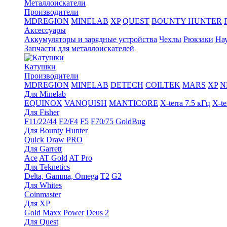
Металлоискатели
Производители
MDREGION
MINELAB
XP
QUEST
BOUNTY HUNTER
Аксессуары
Аккумуляторы и зарядные устройства
Чехлы
Рюкзаки
На
Запчасти для металлоискателей
Катушки
Производители
MDREGION
MINELAB
DETECH
COILTEK
MARS
XP
N
Для Minelab
EQUINOX
VANQUISH
MANTICORE
X-terra 7.5 кГц
X-te
Для Fisher
F11/22/44
F2/F4
F5
F70/75
GoldBug
Для Bounty Hunter
Quick Draw PRO
Для Garrett
Ace
AT Gold
AT Pro
Для Teknetics
Delta, Gamma, Omega
Т2
G2
Для Whites
Coinmaster
Для XP
Gold Maxx Power
Deus 2
Для Quest