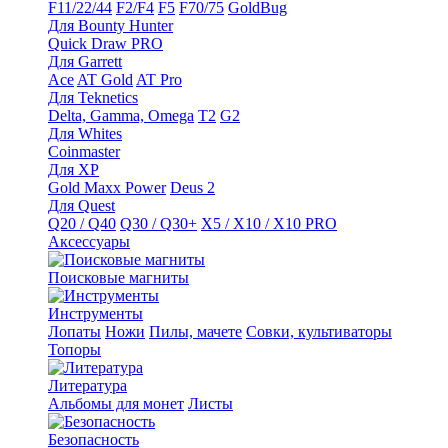
F11/22/44
F2/F4
F5
F70/75
GoldBug
Для Bounty Hunter
Quick Draw PRO
Для Garrett
Ace
AT Gold
AT Pro
Для Teknetics
Delta, Gamma, Omega
Т2
G2
Для Whites
Coinmaster
Для XP
Gold Maxx Power
Deus 2
Для Quest
Q20 / Q40
Q30 / Q30+
X5 / X10 / X10 PRO
Аксессуары
Поисковые магниты
Инструменты
Лопаты
Ножи
Пилы, мачете
Совки, культиваторы
Топоры
Литература
Альбомы для монет
Листы
Безопасность