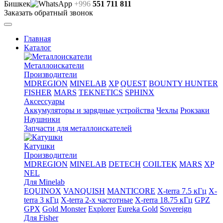
Бишкек
+996
551 711 811
Заказать обратный звонок
Главная
Каталог
Металлоискатели
Производители
MDREGION
MINELAB
XP
QUEST
BOUNTY HUNTER
FISHER
MARS
TEKNETICS
SPHINX
Аксессуары
Аккумуляторы и зарядные устройства
Чехлы
Рюкзаки
Наушники
Запчасти для металлоискателей
Катушки
Производители
MDREGION
MINELAB
DETECH
COILTEK
MARS
XP
NEL
Для Minelab
EQUINOX
VANQUISH
MANTICORE
X-terra 7.5 кГц
X-
terra 3 кГц
X-terra 2-х частотные
X-rerra 18.75 кГц
GPZ
GPX
Gold Monster
Explorer
Eureka Gold
Sovereign
Для Fisher