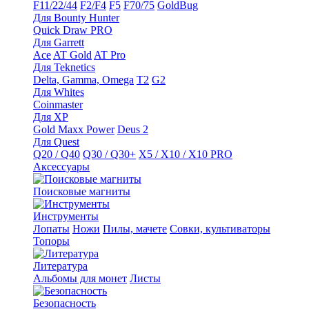
F11/22/44
F2/F4
F5
F70/75
GoldBug
Для Bounty Hunter
Quick Draw PRO
Для Garrett
Ace
AT Gold
AT Pro
Для Teknetics
Delta, Gamma, Omega
Т2
G2
Для Whites
Coinmaster
Для XP
Gold Maxx Power
Deus 2
Для Quest
Q20 / Q40
Q30 / Q30+
X5 / X10 / X10 PRO
Аксессуары
Поисковые магниты
Инструменты
Лопаты
Ножи
Пилы, мачете
Совки, культиваторы
Топоры
Литература
Альбомы для монет
Листы
Безопасность