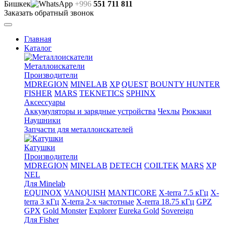
Бишкек
+996
551 711 811
Заказать обратный звонок
Главная
Каталог
Металлоискатели
Производители
MDREGION
MINELAB
XP
QUEST
BOUNTY HUNTER
FISHER
MARS
TEKNETICS
SPHINX
Аксессуары
Аккумуляторы и зарядные устройства
Чехлы
Рюкзаки
Наушники
Запчасти для металлоискателей
Катушки
Производители
MDREGION
MINELAB
DETECH
COILTEK
MARS
XP
NEL
Для Minelab
EQUINOX
VANQUISH
MANTICORE
X-terra 7.5 кГц
X-
terra 3 кГц
X-terra 2-х частотные
X-rerra 18.75 кГц
GPZ
GPX
Gold Monster
Explorer
Eureka Gold
Sovereign
Для Fisher