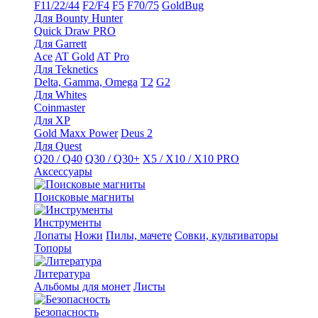
F11/22/44
F2/F4
F5
F70/75
GoldBug
Для Bounty Hunter
Quick Draw PRO
Для Garrett
Ace
AT Gold
AT Pro
Для Teknetics
Delta, Gamma, Omega
Т2
G2
Для Whites
Coinmaster
Для XP
Gold Maxx Power
Deus 2
Для Quest
Q20 / Q40
Q30 / Q30+
X5 / X10 / X10 PRO
Аксессуары
Поисковые магниты
Инструменты
Лопаты
Ножи
Пилы, мачете
Совки, культиваторы
Топоры
Литература
Альбомы для монет
Листы
Безопасность