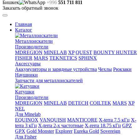
Бишкек
+996
551 711 811
Заказать обратный звонок
Главная
Каталог
Металлоискатели
Производители
MDREGION
MINELAB
XP
QUEST
BOUNTY HUNTER
FISHER
MARS
TEKNETICS
SPHINX
Аксессуары
Аккумуляторы и зарядные устройства
Чехлы
Рюкзаки
Наушники
Запчасти для металлоискателей
Катушки
Производители
MDREGION
MINELAB
DETECH
COILTEK
MARS
XP
NEL
Для Minelab
EQUINOX
VANQUISH
MANTICORE
X-terra 7.5 кГц
X-
terra 3 кГц
X-terra 2-х частотные
X-rerra 18.75 кГц
GPZ
GPX
Gold Monster
Explorer
Eureka Gold
Sovereign
Для Fisher