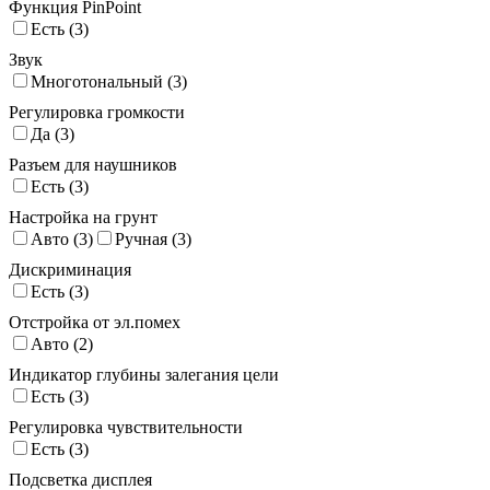
Функция PinPoint
Есть (
3
)
Звук
Многотональный (
3
)
Регулировка громкости
Да (
3
)
Разъем для наушников
Есть (
3
)
Настройка на грунт
Авто (
3
)
Ручная (
3
)
Дискриминация
Есть (
3
)
Отстройка от эл.помех
Авто (
2
)
Индикатор глубины залегания цели
Есть (
3
)
Регулировка чувствительности
Есть (
3
)
Подсветка дисплея