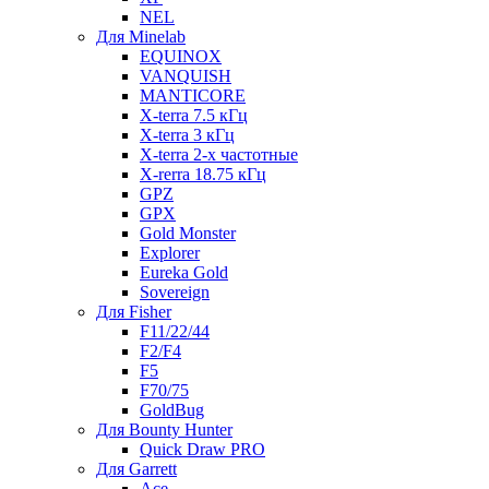
NEL
Для Minelab
EQUINOX
VANQUISH
MANTICORE
X-terra 7.5 кГц
X-terra 3 кГц
X-terra 2-х частотные
X-rerra 18.75 кГц
GPZ
GPX
Gold Monster
Explorer
Eureka Gold
Sovereign
Для Fisher
F11/22/44
F2/F4
F5
F70/75
GoldBug
Для Bounty Hunter
Quick Draw PRO
Для Garrett
Ace