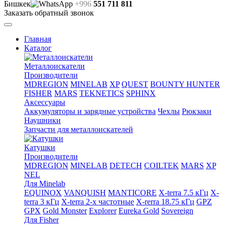
Бишкек
+996
551 711 811
Заказать обратный звонок
Главная
Каталог
Металлоискатели
Производители
MDREGION
MINELAB
XP
QUEST
BOUNTY HUNTER
FISHER
MARS
TEKNETICS
SPHINX
Аксессуары
Аккумуляторы и зарядные устройства
Чехлы
Рюкзаки
Наушники
Запчасти для металлоискателей
Катушки
Производители
MDREGION
MINELAB
DETECH
COILTEK
MARS
XP
NEL
Для Minelab
EQUINOX
VANQUISH
MANTICORE
X-terra 7.5 кГц
X-
terra 3 кГц
X-terra 2-х частотные
X-rerra 18.75 кГц
GPZ
GPX
Gold Monster
Explorer
Eureka Gold
Sovereign
Для Fisher