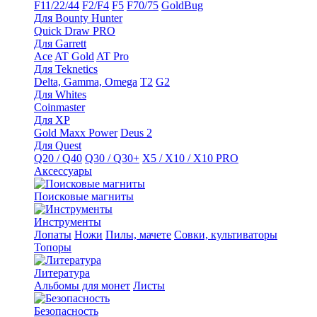
F11/22/44
F2/F4
F5
F70/75
GoldBug
Для Bounty Hunter
Quick Draw PRO
Для Garrett
Ace
AT Gold
AT Pro
Для Teknetics
Delta, Gamma, Omega
Т2
G2
Для Whites
Coinmaster
Для XP
Gold Maxx Power
Deus 2
Для Quest
Q20 / Q40
Q30 / Q30+
X5 / X10 / X10 PRO
Аксессуары
Поисковые магниты
Инструменты
Лопаты
Ножи
Пилы, мачете
Совки, культиваторы
Топоры
Литература
Альбомы для монет
Листы
Безопасность