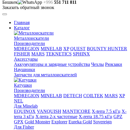
Бишкек
+996
551 711 811
Заказать обратный звонок
Главная
Каталог
Металлоискатели
Производители
MDREGION
MINELAB
XP
QUEST
BOUNTY HUNTER
FISHER
MARS
TEKNETICS
SPHINX
Аксессуары
Аккумуляторы и зарядные устройства
Чехлы
Рюкзаки
Наушники
Запчасти для металлоискателей
Катушки
Производители
MDREGION
MINELAB
DETECH
COILTEK
MARS
XP
NEL
Для Minelab
EQUINOX
VANQUISH
MANTICORE
X-terra 7.5 кГц
X-
terra 3 кГц
X-terra 2-х частотные
X-rerra 18.75 кГц
GPZ
GPX
Gold Monster
Explorer
Eureka Gold
Sovereign
Для Fisher