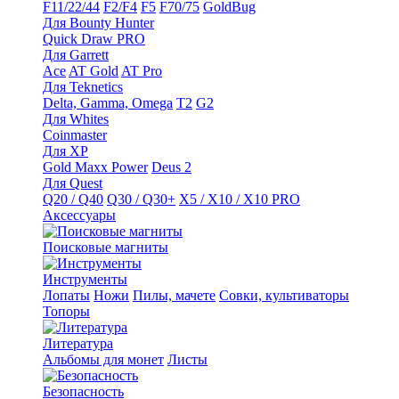
F11/22/44
F2/F4
F5
F70/75
GoldBug
Для Bounty Hunter
Quick Draw PRO
Для Garrett
Ace
AT Gold
AT Pro
Для Teknetics
Delta, Gamma, Omega
Т2
G2
Для Whites
Coinmaster
Для XP
Gold Maxx Power
Deus 2
Для Quest
Q20 / Q40
Q30 / Q30+
X5 / X10 / X10 PRO
Аксессуары
Поисковые магниты
Инструменты
Лопаты
Ножи
Пилы, мачете
Совки, культиваторы
Топоры
Литература
Альбомы для монет
Листы
Безопасность