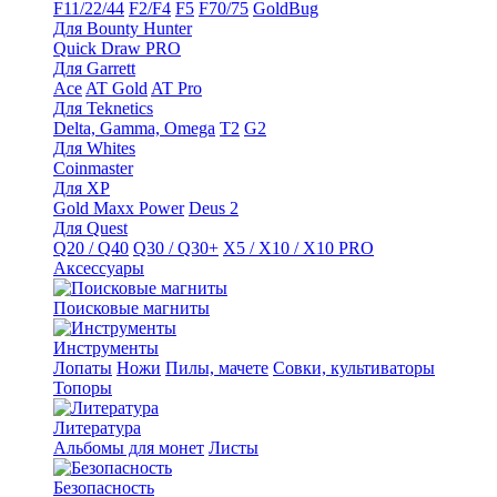
F11/22/44
F2/F4
F5
F70/75
GoldBug
Для Bounty Hunter
Quick Draw PRO
Для Garrett
Ace
AT Gold
AT Pro
Для Teknetics
Delta, Gamma, Omega
Т2
G2
Для Whites
Coinmaster
Для XP
Gold Maxx Power
Deus 2
Для Quest
Q20 / Q40
Q30 / Q30+
X5 / X10 / X10 PRO
Аксессуары
Поисковые магниты
Инструменты
Лопаты
Ножи
Пилы, мачете
Совки, культиваторы
Топоры
Литература
Альбомы для монет
Листы
Безопасность