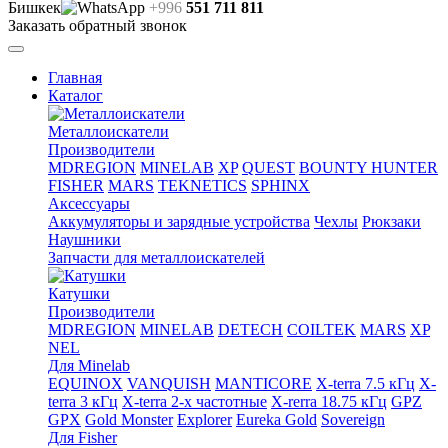
Бишкек
+996
551 711 811
Заказать обратный звонок
Главная
Каталог
Металлоискатели
Производители
MDREGION
MINELAB
XP
QUEST
BOUNTY HUNTER
FISHER
MARS
TEKNETICS
SPHINX
Аксессуары
Аккумуляторы и зарядные устройства
Чехлы
Рюкзаки
Наушники
Запчасти для металлоискателей
Катушки
Производители
MDREGION
MINELAB
DETECH
COILTEK
MARS
XP
NEL
Для Minelab
EQUINOX
VANQUISH
MANTICORE
X-terra 7.5 кГц
X-
terra 3 кГц
X-terra 2-х частотные
X-rerra 18.75 кГц
GPZ
GPX
Gold Monster
Explorer
Eureka Gold
Sovereign
Для Fisher