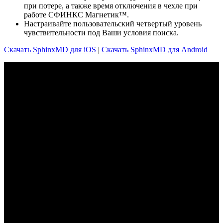
при потере, а также время отключения в чехле при
работе СФИНКС Магнетик™.
Настраивайте пользовательский четвертый уровень
чувствительности под Ваши условия поиска.
Скачать SphinxMD для iOS
|
Скачать SphinxMD для Android