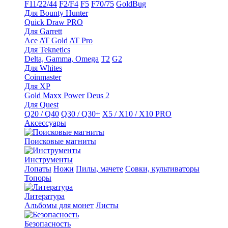
F11/22/44
F2/F4
F5
F70/75
GoldBug
Для Bounty Hunter
Quick Draw PRO
Для Garrett
Ace
AT Gold
AT Pro
Для Teknetics
Delta, Gamma, Omega
Т2
G2
Для Whites
Coinmaster
Для XP
Gold Maxx Power
Deus 2
Для Quest
Q20 / Q40
Q30 / Q30+
X5 / X10 / X10 PRO
Аксессуары
Поисковые магниты
Инструменты
Лопаты
Ножи
Пилы, мачете
Совки, культиваторы
Топоры
Литература
Альбомы для монет
Листы
Безопасность