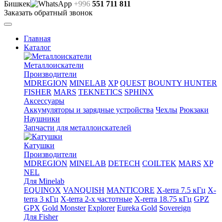
Бишкек
+996
551 711 811
Заказать обратный звонок
Главная
Каталог
Металлоискатели
Производители
MDREGION
MINELAB
XP
QUEST
BOUNTY HUNTER
FISHER
MARS
TEKNETICS
SPHINX
Аксессуары
Аккумуляторы и зарядные устройства
Чехлы
Рюкзаки
Наушники
Запчасти для металлоискателей
Катушки
Производители
MDREGION
MINELAB
DETECH
COILTEK
MARS
XP
NEL
Для Minelab
EQUINOX
VANQUISH
MANTICORE
X-terra 7.5 кГц
X-
terra 3 кГц
X-terra 2-х частотные
X-rerra 18.75 кГц
GPZ
GPX
Gold Monster
Explorer
Eureka Gold
Sovereign
Для Fisher