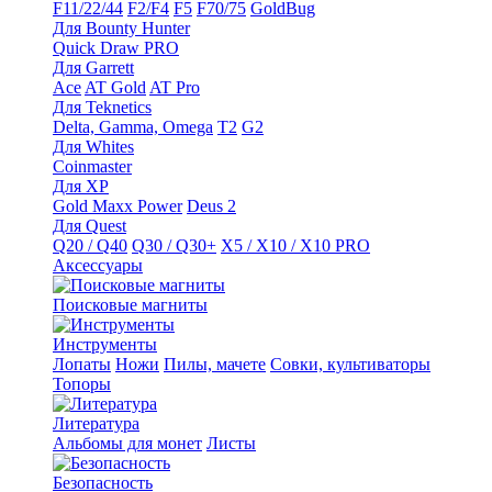
F11/22/44
F2/F4
F5
F70/75
GoldBug
Для Bounty Hunter
Quick Draw PRO
Для Garrett
Ace
AT Gold
AT Pro
Для Teknetics
Delta, Gamma, Omega
Т2
G2
Для Whites
Coinmaster
Для XP
Gold Maxx Power
Deus 2
Для Quest
Q20 / Q40
Q30 / Q30+
X5 / X10 / X10 PRO
Аксессуары
Поисковые магниты
Инструменты
Лопаты
Ножи
Пилы, мачете
Совки, культиваторы
Топоры
Литература
Альбомы для монет
Листы
Безопасность