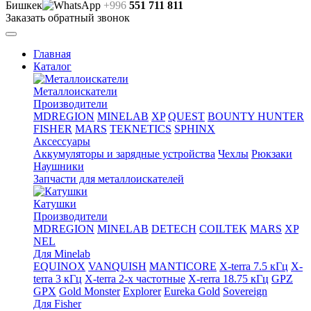
Бишкек
+996
551 711 811
Заказать обратный звонок
Главная
Каталог
Металлоискатели
Производители
MDREGION
MINELAB
XP
QUEST
BOUNTY HUNTER
FISHER
MARS
TEKNETICS
SPHINX
Аксессуары
Аккумуляторы и зарядные устройства
Чехлы
Рюкзаки
Наушники
Запчасти для металлоискателей
Катушки
Производители
MDREGION
MINELAB
DETECH
COILTEK
MARS
XP
NEL
Для Minelab
EQUINOX
VANQUISH
MANTICORE
X-terra 7.5 кГц
X-
terra 3 кГц
X-terra 2-х частотные
X-rerra 18.75 кГц
GPZ
GPX
Gold Monster
Explorer
Eureka Gold
Sovereign
Для Fisher