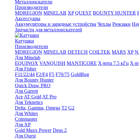
Металлоискатели
Производители
MDREGION
MINELAB
XP
QUEST
BOUNTY HUNTER
Аксессуары
Аккумуляторы и зарядные устройства
Чехлы
Рюкзаки
На
Запчасти для металлоискателей
Катушки
Производители
MDREGION
MINELAB
DETECH
COILTEK
MARS
XP
N
Для Minelab
EQUINOX
VANQUISH
MANTICORE
X-terra 7.5 кГц
X-te
Для Fisher
F11/22/44
F2/F4
F5
F70/75
GoldBug
Для Bounty Hunter
Quick Draw PRO
Для Garrett
Ace
AT Gold
AT Pro
Для Teknetics
Delta, Gamma, Omega
Т2
G2
Для Whites
Coinmaster
Для XP
Gold Maxx Power
Deus 2
Для Quest