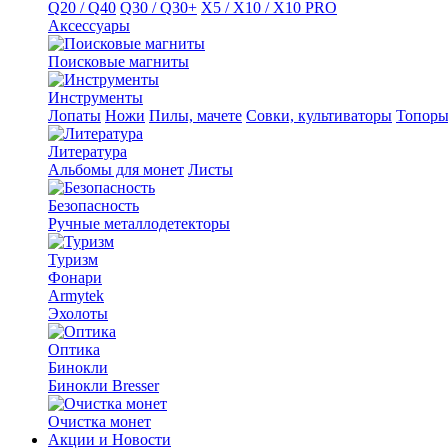
Q20 / Q40
Q30 / Q30+
X5 / X10 / X10 PRO
Аксессуары
Поисковые магниты
Инструменты
Лопаты
Ножи
Пилы, мачете
Совки, культиваторы
Топор
Литература
Альбомы для монет
Листы
Безопасность
Ручные металлодетекторы
Туризм
Фонари
Armytek
Эхолоты
Оптика
Бинокли
Бинокли Bresser
Очистка монет
Акции и Новости