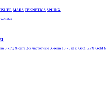
FISHER
MARS
TEKNETICS
SPHINX
ушники
EL
rra 3 кГц
X-terra 2-х частотные
X-rerra 18.75 кГц
GPZ
GPX
Gold M