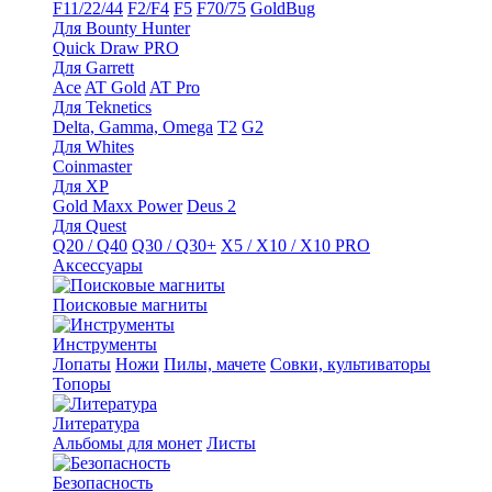
F11/22/44
F2/F4
F5
F70/75
GoldBug
Для Bounty Hunter
Quick Draw PRO
Для Garrett
Ace
AT Gold
AT Pro
Для Teknetics
Delta, Gamma, Omega
Т2
G2
Для Whites
Coinmaster
Для XP
Gold Maxx Power
Deus 2
Для Quest
Q20 / Q40
Q30 / Q30+
X5 / X10 / X10 PRO
Аксессуары
Поисковые магниты
Инструменты
Лопаты
Ножи
Пилы, мачете
Совки, культиваторы
Топоры
Литература
Альбомы для монет
Листы
Безопасность