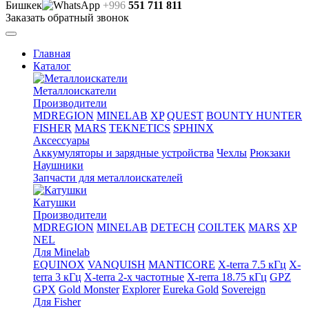
Бишкек
+996
551 711 811
Заказать обратный звонок
Главная
Каталог
Металлоискатели
Производители
MDREGION
MINELAB
XP
QUEST
BOUNTY HUNTER
FISHER
MARS
TEKNETICS
SPHINX
Аксессуары
Аккумуляторы и зарядные устройства
Чехлы
Рюкзаки
Наушники
Запчасти для металлоискателей
Катушки
Производители
MDREGION
MINELAB
DETECH
COILTEK
MARS
XP
NEL
Для Minelab
EQUINOX
VANQUISH
MANTICORE
X-terra 7.5 кГц
X-
terra 3 кГц
X-terra 2-х частотные
X-rerra 18.75 кГц
GPZ
GPX
Gold Monster
Explorer
Eureka Gold
Sovereign
Для Fisher