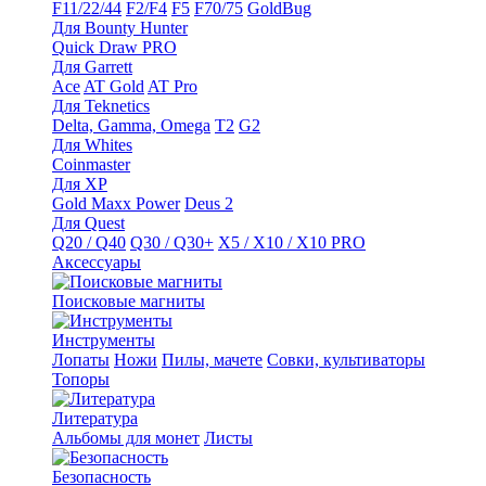
F11/22/44
F2/F4
F5
F70/75
GoldBug
Для Bounty Hunter
Quick Draw PRO
Для Garrett
Ace
AT Gold
AT Pro
Для Teknetics
Delta, Gamma, Omega
Т2
G2
Для Whites
Coinmaster
Для XP
Gold Maxx Power
Deus 2
Для Quest
Q20 / Q40
Q30 / Q30+
X5 / X10 / X10 PRO
Аксессуары
Поисковые магниты
Инструменты
Лопаты
Ножи
Пилы, мачете
Совки, культиваторы
Топоры
Литература
Альбомы для монет
Листы
Безопасность