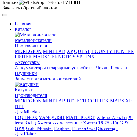
Бишкек
+996
551 711 811
Заказать обратный звонок
Главная
Каталог
Металлоискатели
Производители
MDREGION
MINELAB
XP
QUEST
BOUNTY HUNTER
FISHER
MARS
TEKNETICS
SPHINX
Аксессуары
Аккумуляторы и зарядные устройства
Чехлы
Рюкзаки
Наушники
Запчасти для металлоискателей
Катушки
Производители
MDREGION
MINELAB
DETECH
COILTEK
MARS
XP
NEL
Для Minelab
EQUINOX
VANQUISH
MANTICORE
X-terra 7.5 кГц
X-
terra 3 кГц
X-terra 2-х частотные
X-rerra 18.75 кГц
GPZ
GPX
Gold Monster
Explorer
Eureka Gold
Sovereign
Для Fisher