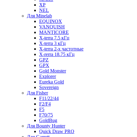
XP
NEL
Для Minelab
EQUINOX
VANQUISH
MANTICORE
X-terra 7.5 кГц
X-terra 3 кГц
X-terra 2-х частотные
X-rerra 18.75 кГц
GPZ
GPX
Gold Monster
Explorer
Eureka Gold
Sovereign
Для Fisher
F11/22/44
F2/F4
F5
F70/75
GoldBug
Для Bounty Hunter
Quick Draw PRO
Для Garrett