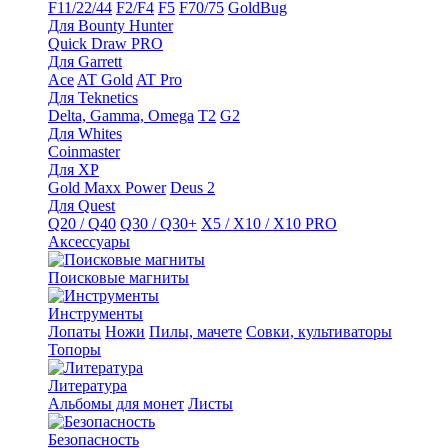
F11/22/44
F2/F4
F5
F70/75
GoldBug
Для Bounty Hunter
Quick Draw PRO
Для Garrett
Ace
AT Gold
AT Pro
Для Teknetics
Delta, Gamma, Omega
Т2
G2
Для Whites
Coinmaster
Для XP
Gold Maxx Power
Deus 2
Для Quest
Q20 / Q40
Q30 / Q30+
X5 / X10 / X10 PRO
Аксессуары
Поисковые магниты
Инструменты
Лопаты
Ножи
Пилы, мачете
Совки, культиваторы
Топоры
Литература
Альбомы для монет
Листы
Безопасность