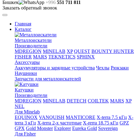
Бишкек
+996
551 711 811
Заказать обратный звонок
Главная
Каталог
Металлоискатели
Производители
MDREGION
MINELAB
XP
QUEST
BOUNTY HUNTER
FISHER
MARS
TEKNETICS
SPHINX
Аксессуары
Аккумуляторы и зарядные устройства
Чехлы
Рюкзаки
Наушники
Запчасти для металлоискателей
Катушки
Производители
MDREGION
MINELAB
DETECH
COILTEK
MARS
XP
NEL
Для Minelab
EQUINOX
VANQUISH
MANTICORE
X-terra 7.5 кГц
X-
terra 3 кГц
X-terra 2-х частотные
X-rerra 18.75 кГц
GPZ
GPX
Gold Monster
Explorer
Eureka Gold
Sovereign
Для Fisher