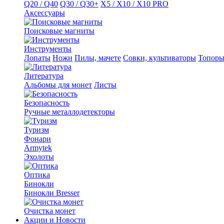
Q20 / Q40
Q30 / Q30+
X5 / X10 / X10 PRO
Аксессуары
Поисковые магниты
Инструменты
Лопаты
Ножи
Пилы, мачете
Совки, культиваторы
Топор
Литература
Альбомы для монет
Листы
Безопасность
Ручные металлодетекторы
Туризм
Фонари
Armytek
Эхолоты
Оптика
Бинокли
Бинокли Bresser
Очистка монет
Акции и Новости