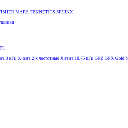
FISHER
MARS
TEKNETICS
SPHINX
ушники
EL
rra 3 кГц
X-terra 2-х частотные
X-rerra 18.75 кГц
GPZ
GPX
Gold M