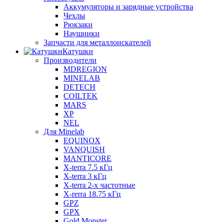
Аккумуляторы и зарядные устройства
Чехлы
Рюкзаки
Наушники
Запчасти для металлоискателей
Катушки
Производители
MDREGION
MINELAB
DETECH
COILTEK
MARS
XP
NEL
Для Minelab
EQUINOX
VANQUISH
MANTICORE
X-terra 7.5 кГц
X-terra 3 кГц
X-terra 2-х частотные
X-rerra 18.75 кГц
GPZ
GPX
Gold Monster