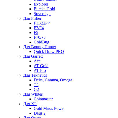
Explorer
Eureka Gold
Sovereign
Для Fisher
F11/22/44
F2/F4
F5
F70/75
GoldBug
Для Bounty Hunter
Quick Draw PRO
Для Garrett
Ace
AT Gold
AT Pro
Для Teknetics
Delta, Gamma, Omega
Т2
G2
Для Whites
Coinmaster
Для XP
Gold Maxx Power
Deus 2
Для Quest