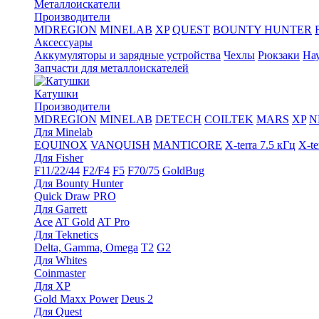
Металлоискатели
Производители
MDREGION
MINELAB
XP
QUEST
BOUNTY HUNTER
Аксессуары
Аккумуляторы и зарядные устройства
Чехлы
Рюкзаки
На
Запчасти для металлоискателей
Катушки
Производители
MDREGION
MINELAB
DETECH
COILTEK
MARS
XP
N
Для Minelab
EQUINOX
VANQUISH
MANTICORE
X-terra 7.5 кГц
X-te
Для Fisher
F11/22/44
F2/F4
F5
F70/75
GoldBug
Для Bounty Hunter
Quick Draw PRO
Для Garrett
Ace
AT Gold
AT Pro
Для Teknetics
Delta, Gamma, Omega
Т2
G2
Для Whites
Coinmaster
Для XP
Gold Maxx Power
Deus 2
Для Quest