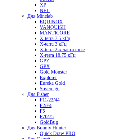
XP
NEL
Для Minelab
EQUINOX
VANQUISH
MANTICORE
X-terra 7.5 кГц
X-terra 3 кГц
X-terra 2-х частотные
X-rerra 18.75 кГц
GPZ
GPX
Gold Monster
Explorer
Eureka Gold
Sovereign
Для Fisher
F11/22/44
F2/F4
F5
F70/75
GoldBug
Для Bounty Hunter
Quick Draw PRO
Для Garrett