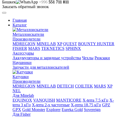
Бишкек
+996
551 711 811
Заказать обратный звонок
Главная
Каталог
Металлоискатели
Производители
MDREGION
MINELAB
XP
QUEST
BOUNTY HUNTER
FISHER
MARS
TEKNETICS
SPHINX
Аксессуары
Аккумуляторы и зарядные устройства
Чехлы
Рюкзаки
Наушники
Запчасти для металлоискателей
Катушки
Производители
MDREGION
MINELAB
DETECH
COILTEK
MARS
XP
NEL
Для Minelab
EQUINOX
VANQUISH
MANTICORE
X-terra 7.5 кГц
X-
terra 3 кГц
X-terra 2-х частотные
X-rerra 18.75 кГц
GPZ
GPX
Gold Monster
Explorer
Eureka Gold
Sovereign
Для Fisher