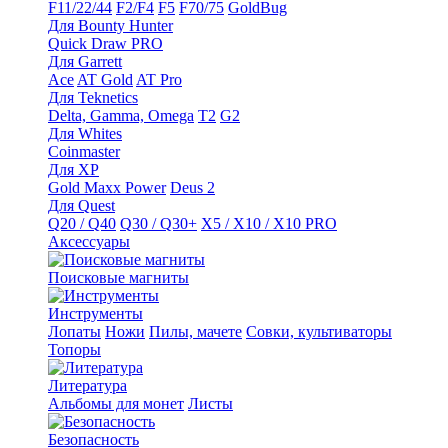
F11/22/44
F2/F4
F5
F70/75
GoldBug
Для Bounty Hunter
Quick Draw PRO
Для Garrett
Ace
AT Gold
AT Pro
Для Teknetics
Delta, Gamma, Omega
Т2
G2
Для Whites
Coinmaster
Для XP
Gold Maxx Power
Deus 2
Для Quest
Q20 / Q40
Q30 / Q30+
X5 / X10 / X10 PRO
Аксессуары
Поисковые магниты
Инструменты
Лопаты
Ножи
Пилы, мачете
Совки, культиваторы
Топоры
Литература
Альбомы для монет
Листы
Безопасность