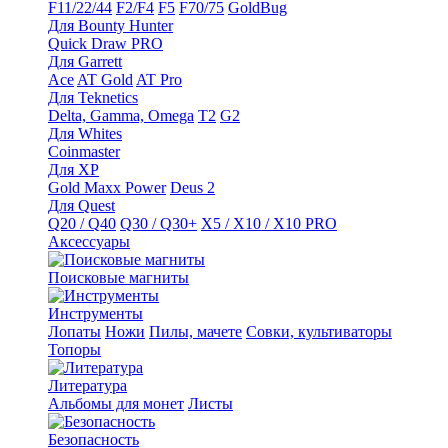
F11/22/44
F2/F4
F5
F70/75
GoldBug
Для Bounty Hunter
Quick Draw PRO
Для Garrett
Ace
AT Gold
AT Pro
Для Teknetics
Delta, Gamma, Omega
Т2
G2
Для Whites
Coinmaster
Для XP
Gold Maxx Power
Deus 2
Для Quest
Q20 / Q40
Q30 / Q30+
X5 / X10 / X10 PRO
Аксессуары
Поисковые магниты
Инструменты
Лопаты
Ножи
Пилы, мачете
Совки, культиваторы
Топоры
Литература
Альбомы для монет
Листы
Безопасность