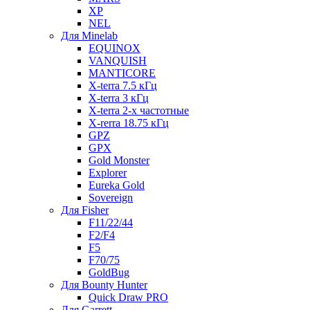
XP
NEL
Для Minelab
EQUINOX
VANQUISH
MANTICORE
X-terra 7.5 кГц
X-terra 3 кГц
X-terra 2-х частотные
X-rerra 18.75 кГц
GPZ
GPX
Gold Monster
Explorer
Eureka Gold
Sovereign
Для Fisher
F11/22/44
F2/F4
F5
F70/75
GoldBug
Для Bounty Hunter
Quick Draw PRO
Для Garrett