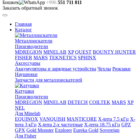
Бишкек
+996
551 711 811
Заказать обратный звонок
Главная
Каталог
Металлоискатели
Производители
MDREGION
MINELAB
XP
QUEST
BOUNTY HUNTER
FISHER
MARS
TEKNETICS
SPHINX
Аксессуары
Аккумуляторы и зарядные устройства
Чехлы
Рюкзаки
Наушники
Запчасти для металлоискателей
Катушки
Производители
MDREGION
MINELAB
DETECH
COILTEK
MARS
XP
NEL
Для Minelab
EQUINOX
VANQUISH
MANTICORE
X-terra 7.5 кГц
X-
terra 3 кГц
X-terra 2-х частотные
X-rerra 18.75 кГц
GPZ
GPX
Gold Monster
Explorer
Eureka Gold
Sovereign
Для Fisher