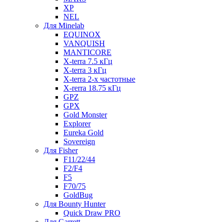
XP
NEL
Для Minelab
EQUINOX
VANQUISH
MANTICORE
X-terra 7.5 кГц
X-terra 3 кГц
X-terra 2-х частотные
X-rerra 18.75 кГц
GPZ
GPX
Gold Monster
Explorer
Eureka Gold
Sovereign
Для Fisher
F11/22/44
F2/F4
F5
F70/75
GoldBug
Для Bounty Hunter
Quick Draw PRO
Для Garrett