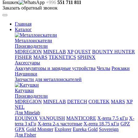
Бишкек
+996
551 711 811
Заказать обратный звонок
Главная
Каталог
Металлоискатели
Производители
MDREGION
MINELAB
XP
QUEST
BOUNTY HUNTER
FISHER
MARS
TEKNETICS
SPHINX
Аксессуары
Аккумуляторы и зарядные устройства
Чехлы
Рюкзаки
Наушники
Запчасти для металлоискателей
Катушки
Производители
MDREGION
MINELAB
DETECH
COILTEK
MARS
XP
NEL
Для Minelab
EQUINOX
VANQUISH
MANTICORE
X-terra 7.5 кГц
X-
terra 3 кГц
X-terra 2-х частотные
X-rerra 18.75 кГц
GPZ
GPX
Gold Monster
Explorer
Eureka Gold
Sovereign
Для Fisher