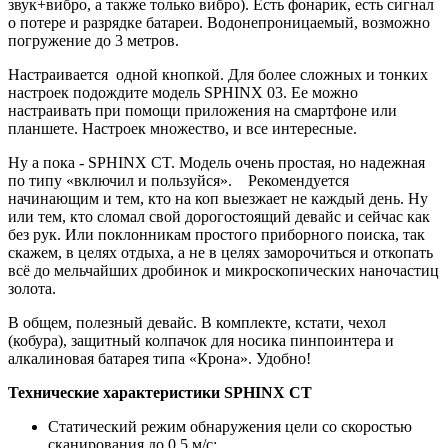
звук+вибро, а также только вибро). Есть фонарик, есть сигнал
о потере и разрядке батареи. Водонепроницаемый, возможно
погружение до 3 метров.
Настраивается одной кнопкой. Для более сложных и тонких
настроек подождите модель SPHINX 03. Ее можно
настраивать при помощи приложения на смартфоне или
планшете. Настроек множество, и все интересные.
Ну а пока - SPHINX CT. Модель очень простая, но надежная
по типу «включил и пользуйся». Рекомендуется
начинающим и тем, кто на коп выезжает не каждый день. Ну
или тем, кто сломал свой дорогостоящий девайс и сейчас как
без рук. Или поклонникам простого приборного поиска, так
скажем, в целях отдыха, а не в целях заморочиться и откопать
всё до мельчайших дробинок и микроскопических наночастиц
золота.
В общем, полезный девайс. В комплекте, кстати, чехол
(кобура), защитный колпачок для носика пинпоинтера и
алкалиновая батарея типа «Крона». Удобно!
Технические характеристики SPHINX CT
Статический режим обнаружения цели со скоростью
сканирования до 0,5 м/с;