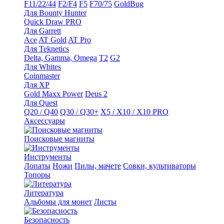
F11/22/44
F2/F4
F5
F70/75
GoldBug
Для Bounty Hunter
Quick Draw PRO
Для Garrett
Ace
AT Gold
AT Pro
Для Teknetics
Delta, Gamma, Omega
Т2
G2
Для Whites
Coinmaster
Для XP
Gold Maxx Power
Deus 2
Для Quest
Q20 / Q40
Q30 / Q30+
X5 / X10 / X10 PRO
Аксессуары
Поисковые магниты
Инструменты
Лопаты
Ножи
Пилы, мачете
Совки, культиваторы
Топоры
Литература
Альбомы для монет
Листы
Безопасность