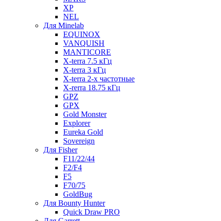
XP
NEL
Для Minelab
EQUINOX
VANQUISH
MANTICORE
X-terra 7.5 кГц
X-terra 3 кГц
X-terra 2-х частотные
X-rerra 18.75 кГц
GPZ
GPX
Gold Monster
Explorer
Eureka Gold
Sovereign
Для Fisher
F11/22/44
F2/F4
F5
F70/75
GoldBug
Для Bounty Hunter
Quick Draw PRO
Для Garrett