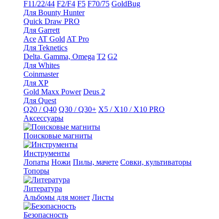
F11/22/44
F2/F4
F5
F70/75
GoldBug
Для Bounty Hunter
Quick Draw PRO
Для Garrett
Ace
AT Gold
AT Pro
Для Teknetics
Delta, Gamma, Omega
Т2
G2
Для Whites
Coinmaster
Для XP
Gold Maxx Power
Deus 2
Для Quest
Q20 / Q40
Q30 / Q30+
X5 / X10 / X10 PRO
Аксессуары
Поисковые магниты
Инструменты
Лопаты
Ножи
Пилы, мачете
Совки, культиваторы
Топоры
Литература
Альбомы для монет
Листы
Безопасность