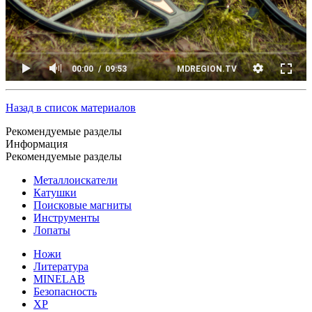
Назад в список материалов
Рекомендуемые разделы
Информация
Рекомендуемые разделы
Металлоискатели
Катушки
Поисковые магниты
Инструменты
Лопаты
Ножи
Литература
MINELAB
Безопасность
XP