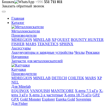
Бишкек
+996
551 711 811
Заказать обратный звонок
Главная
Каталог
Металлоискатели
Производители
MDREGION
MINELAB
XP
QUEST
BOUNTY HUNTER
FISHER
MARS
TEKNETICS
SPHINX
Аксессуары
Аккумуляторы и зарядные устройства
Чехлы
Рюкзаки
Наушники
Запчасти для металлоискателей
Катушки
Производители
MDREGION
MINELAB
DETECH
COILTEK
MARS
XP
NEL
Для Minelab
EQUINOX
VANQUISH
MANTICORE
X-terra 7.5 кГц
X-
terra 3 кГц
X-terra 2-х частотные
X-rerra 18.75 кГц
GPZ
GPX
Gold Monster
Explorer
Eureka Gold
Sovereign
Для Fisher