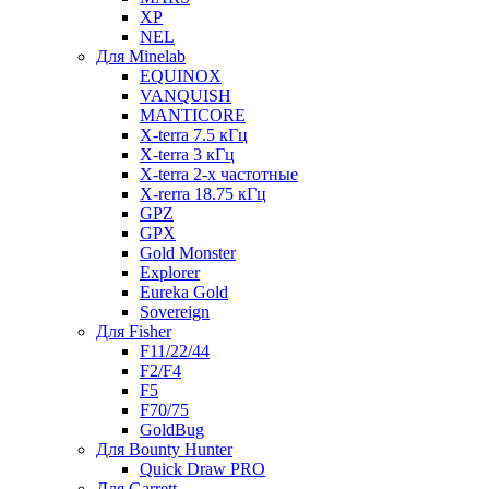
XP
NEL
Для Minelab
EQUINOX
VANQUISH
MANTICORE
X-terra 7.5 кГц
X-terra 3 кГц
X-terra 2-х частотные
X-rerra 18.75 кГц
GPZ
GPX
Gold Monster
Explorer
Eureka Gold
Sovereign
Для Fisher
F11/22/44
F2/F4
F5
F70/75
GoldBug
Для Bounty Hunter
Quick Draw PRO
Для Garrett