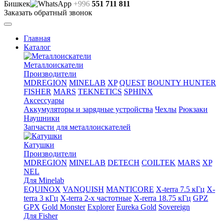
Бишкек
+996
551 711 811
Заказать обратный звонок
Главная
Каталог
Металлоискатели
Производители
MDREGION
MINELAB
XP
QUEST
BOUNTY HUNTER
FISHER
MARS
TEKNETICS
SPHINX
Аксессуары
Аккумуляторы и зарядные устройства
Чехлы
Рюкзаки
Наушники
Запчасти для металлоискателей
Катушки
Производители
MDREGION
MINELAB
DETECH
COILTEK
MARS
XP
NEL
Для Minelab
EQUINOX
VANQUISH
MANTICORE
X-terra 7.5 кГц
X-
terra 3 кГц
X-terra 2-х частотные
X-rerra 18.75 кГц
GPZ
GPX
Gold Monster
Explorer
Eureka Gold
Sovereign
Для Fisher