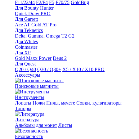
F11/22/44
F2/F4
F5
F70/75
GoldBug
Для Bounty Hunter
Quick Draw PRO
Для Garrett
Ace
AT Gold
AT Pro
Для Teknetics
Delta, Gamma, Omega
Т2
G2
Для Whites
Coinmaster
Для XP
Gold Maxx Power
Deus 2
Для Quest
Q20 / Q40
Q30 / Q30+
X5 / X10 / X10 PRO
Аксессуары
Поисковые магниты
Инструменты
Лопаты
Ножи
Пилы, мачете
Совки, культиваторы
Топоры
Литература
Альбомы для монет
Листы
Безопасность