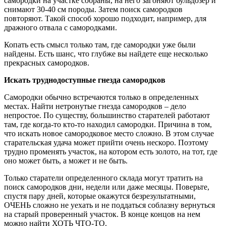
самородки на участке собраны, на него загоняют бульдозер и
снимают 30-40 см породы. Затем поиск самородков
повторяют. Такой способ хорошо подходит, например, для
дражного отвала с самородками.
Копать есть смысл только там, где самородки уже были
найдены. Есть шанс, что глубже вы найдете еще несколько
прекрасных самородков.
Искать труднодоступные гнезда самородков
Самородки обычно встречаются только в определенных
местах. Найти нетронутые гнезда самородков – дело
непростое. По существу, большинство старателей работают
там, где когда-то кто-то находил самородки. Причина в том,
что искать новое самородковое место сложно. В этом случае
старательская удача может прийти очень нескоро. Поэтому
трудно променять участок, на котором есть золото, на тот, где
оно может быть, а может и не быть.
Только старатели определенного склада могут тратить на
поиск самородков дни, недели или даже месяцы. Поверьте,
спустя пару дней, которые окажутся безрезультатными,
ОЧЕНЬ сложно не уехать и не поддаться соблазну вернуться
на старый проверенный участок. В конце концов на нем
можно найти ХОТЬ ЧТО-ТО.