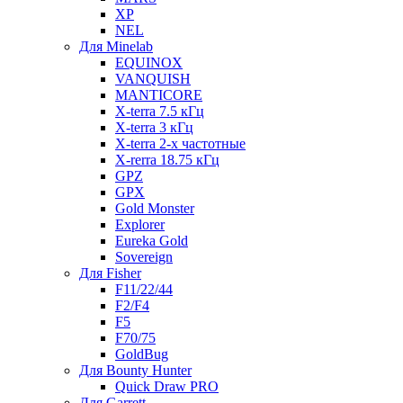
XP
NEL
Для Minelab
EQUINOX
VANQUISH
MANTICORE
X-terra 7.5 кГц
X-terra 3 кГц
X-terra 2-х частотные
X-rerra 18.75 кГц
GPZ
GPX
Gold Monster
Explorer
Eureka Gold
Sovereign
Для Fisher
F11/22/44
F2/F4
F5
F70/75
GoldBug
Для Bounty Hunter
Quick Draw PRO
Для Garrett