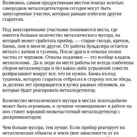
Возможно, самым продуктивным местом поиска золотых
самородков металлодетектором сегодня могут быть
замусоренные участки, которых раньше избегали другие
старатели.
Под замусоренными участками понимаются места, где
имеется большое количество металлического мусора, на
который может сработать прибор, — старые гвозди, крепеж,
банки, лом и многое другое. От работы бульдозера остается
металл с катков и гусениц. После драги в отвалах полно
частиц от черпаков. Отвалы подземки — это вообще кладезь
металлолома. Да и люди на месте работы не всегда озабочены
сбором металломусора и без каких-либо угрызений совести
разбрасывают вокруг все, что не нужно. Банка из-под
тушенки, которую старатель отбросил в сторону после обеда,
за десятки лет превращается в кучку ржавых обломков, на
которые будет реагировать металлодетектор.
Количество металлического мусора в местах золотодобычи
может быть огромным, и лучшим «помощником» в работе на
них станет хороший низкочастотный металлодетектор с
дискриминатором.
Чем больше мусора, тем лучше. Если прибор реагирует на
металлические объекты в земле (вне зависимости от их