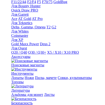
F11/22/44
F2/F4
F5
F70/75
GoldBug
Для Bounty Hunter
Quick Draw PRO
Для Garrett
Ace
AT Gold
AT Pro
Для Teknetics
Delta, Gamma, Omega
Т2
G2
Для Whites
Coinmaster
Для XP
Gold Maxx Power
Deus 2
Для Quest
Q20 / Q40
Q30 / Q30+
X5 / X10 / X10 PRO
Аксессуары
Поисковые магниты
Инструменты
Лопаты
Ножи
Пилы, мачете
Совки, культиваторы
Топоры
Литература
Альбомы для монет
Листы
Безопасность