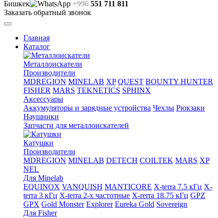
Бишкек
+996
551 711 811
Заказать обратный звонок
Главная
Каталог
Металлоискатели
Производители
MDREGION
MINELAB
XP
QUEST
BOUNTY HUNTER
FISHER
MARS
TEKNETICS
SPHINX
Аксессуары
Аккумуляторы и зарядные устройства
Чехлы
Рюкзаки
Наушники
Запчасти для металлоискателей
Катушки
Производители
MDREGION
MINELAB
DETECH
COILTEK
MARS
XP
NEL
Для Minelab
EQUINOX
VANQUISH
MANTICORE
X-terra 7.5 кГц
X-
terra 3 кГц
X-terra 2-х частотные
X-rerra 18.75 кГц
GPZ
GPX
Gold Monster
Explorer
Eureka Gold
Sovereign
Для Fisher