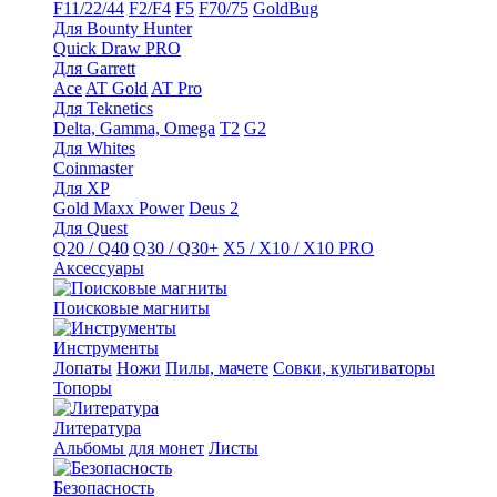
F11/22/44
F2/F4
F5
F70/75
GoldBug
Для Bounty Hunter
Quick Draw PRO
Для Garrett
Ace
AT Gold
AT Pro
Для Teknetics
Delta, Gamma, Omega
Т2
G2
Для Whites
Coinmaster
Для XP
Gold Maxx Power
Deus 2
Для Quest
Q20 / Q40
Q30 / Q30+
X5 / X10 / X10 PRO
Аксессуары
Поисковые магниты
Инструменты
Лопаты
Ножи
Пилы, мачете
Совки, культиваторы
Топоры
Литература
Альбомы для монет
Листы
Безопасность