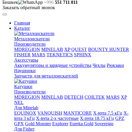
Бишкек
+996
551 711 811
Заказать обратный звонок
Главная
Каталог
Металлоискатели
Производители
MDREGION
MINELAB
XP
QUEST
BOUNTY HUNTER
FISHER
MARS
TEKNETICS
SPHINX
Аксессуары
Аккумуляторы и зарядные устройства
Чехлы
Рюкзаки
Наушники
Запчасти для металлоискателей
Катушки
Производители
MDREGION
MINELAB
DETECH
COILTEK
MARS
XP
NEL
Для Minelab
EQUINOX
VANQUISH
MANTICORE
X-terra 7.5 кГц
X-
terra 3 кГц
X-terra 2-х частотные
X-rerra 18.75 кГц
GPZ
GPX
Gold Monster
Explorer
Eureka Gold
Sovereign
Для Fisher