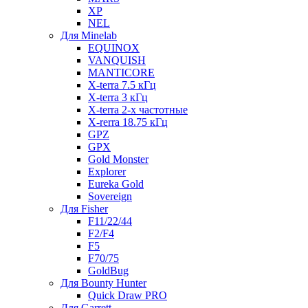
XP
NEL
Для Minelab
EQUINOX
VANQUISH
MANTICORE
X-terra 7.5 кГц
X-terra 3 кГц
X-terra 2-х частотные
X-rerra 18.75 кГц
GPZ
GPX
Gold Monster
Explorer
Eureka Gold
Sovereign
Для Fisher
F11/22/44
F2/F4
F5
F70/75
GoldBug
Для Bounty Hunter
Quick Draw PRO
Для Garrett