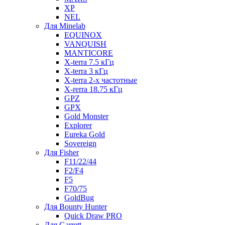
XP
NEL
Для Minelab
EQUINOX
VANQUISH
MANTICORE
X-terra 7.5 кГц
X-terra 3 кГц
X-terra 2-х частотные
X-rerra 18.75 кГц
GPZ
GPX
Gold Monster
Explorer
Eureka Gold
Sovereign
Для Fisher
F11/22/44
F2/F4
F5
F70/75
GoldBug
Для Bounty Hunter
Quick Draw PRO
Для Garrett