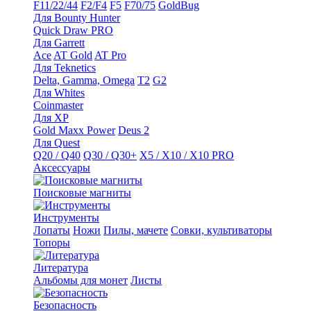
F11/22/44
F2/F4
F5
F70/75
GoldBug
Для Bounty Hunter
Quick Draw PRO
Для Garrett
Ace
AT Gold
AT Pro
Для Teknetics
Delta, Gamma, Omega
Т2
G2
Для Whites
Coinmaster
Для XP
Gold Maxx Power
Deus 2
Для Quest
Q20 / Q40
Q30 / Q30+
X5 / X10 / X10 PRO
Аксессуары
Поисковые магниты
Инструменты
Лопаты
Ножи
Пилы, мачете
Совки, культиваторы
Топоры
Литература
Альбомы для монет
Листы
Безопасность