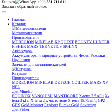
Бишкек
+996
551 711 811
Заказать обратный звонок
Главная
Каталог
Металлоискатели
Производители
MDREGION
MINELAB
XP
QUEST
BOUNTY HUNTER
FISHER
MARS
TEKNETICS
SPHINX
Аксессуары
Аккумуляторы и зарядные устройства
Чехлы
Рюкзаки
Наушники
Запчасти для металлоискателей
Катушки
Производители
MDREGION
MINELAB
DETECH
COILTEK
MARS
XP
NEL
Для Minelab
EQUINOX
VANQUISH
MANTICORE
X-terra 7.5 кГц
X-
terra 3 кГц
X-terra 2-х частотные
X-rerra 18.75 кГц
GPZ
GPX
Gold Monster
Explorer
Eureka Gold
Sovereign
Для Fisher