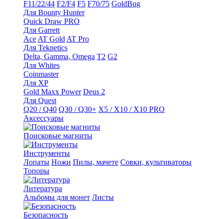
F11/22/44
F2/F4
F5
F70/75
GoldBug
Для Bounty Hunter
Quick Draw PRO
Для Garrett
Ace
AT Gold
AT Pro
Для Teknetics
Delta, Gamma, Omega
Т2
G2
Для Whites
Coinmaster
Для XP
Gold Maxx Power
Deus 2
Для Quest
Q20 / Q40
Q30 / Q30+
X5 / X10 / X10 PRO
Аксессуары
Поисковые магниты
Инструменты
Лопаты
Ножи
Пилы, мачете
Совки, культиваторы
Топоры
Литература
Альбомы для монет
Листы
Безопасность