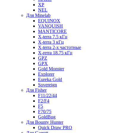
XP
NEL
Для Minelab
EQUINOX
VANQUISH
MANTICORE
X-terra 7.5 кГц
X-terra 3 кГц
X-terra 2-х частотные
X-rerra 18.75 кГц
GPZ
GPX
Gold Monster
Explorer
Eureka Gold
Sovereign
Для Fisher
F11/22/44
F2/F4
F5
F70/75
GoldBug
Для Bounty Hunter
Quick Draw PRO
Для Garrett