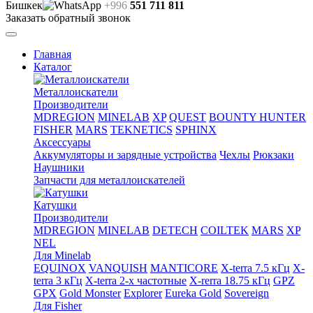
Бишкек
+996
551 711 811
Заказать обратный звонок
Главная
Каталог
Металлоискатели
Производители
MDREGION
MINELAB
XP
QUEST
BOUNTY HUNTER
FISHER
MARS
TEKNETICS
SPHINX
Аксессуары
Аккумуляторы и зарядные устройства
Чехлы
Рюкзаки
Наушники
Запчасти для металлоискателей
Катушки
Производители
MDREGION
MINELAB
DETECH
COILTEK
MARS
XP
NEL
Для Minelab
EQUINOX
VANQUISH
MANTICORE
X-terra 7.5 кГц
X-
terra 3 кГц
X-terra 2-х частотные
X-rerra 18.75 кГц
GPZ
GPX
Gold Monster
Explorer
Eureka Gold
Sovereign
Для Fisher