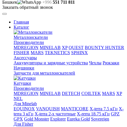
Бишкек
+996
551 711 811
Заказать обратный звонок
Главная
Каталог
Металлоискатели
Производители
MDREGION
MINELAB
XP
QUEST
BOUNTY HUNTER
FISHER
MARS
TEKNETICS
SPHINX
Аксессуары
Аккумуляторы и зарядные устройства
Чехлы
Рюкзаки
Наушники
Запчасти для металлоискателей
Катушки
Производители
MDREGION
MINELAB
DETECH
COILTEK
MARS
XP
NEL
Для Minelab
EQUINOX
VANQUISH
MANTICORE
X-terra 7.5 кГц
X-
terra 3 кГц
X-terra 2-х частотные
X-rerra 18.75 кГц
GPZ
GPX
Gold Monster
Explorer
Eureka Gold
Sovereign
Для Fisher