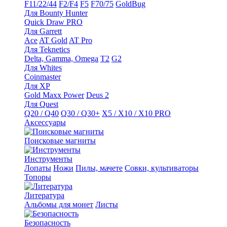
F11/22/44
F2/F4
F5
F70/75
GoldBug
Для Bounty Hunter
Quick Draw PRO
Для Garrett
Ace
AT Gold
AT Pro
Для Teknetics
Delta, Gamma, Omega
Т2
G2
Для Whites
Coinmaster
Для XP
Gold Maxx Power
Deus 2
Для Quest
Q20 / Q40
Q30 / Q30+
X5 / X10 / X10 PRO
Аксессуары
Поисковые магниты
Инструменты
Лопаты
Ножи
Пилы, мачете
Совки, культиваторы
Топоры
Литература
Альбомы для монет
Листы
Безопасность