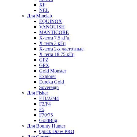
XP
NEL
Для Minelab
EQUINOX
VANQUISH
MANTICORE
X-terra 7.5 кГц
X-terra 3 кГц
X-terra 2-х частотные
X-rerra 18.75 кГц
GPZ
GPX
Gold Monster
Explorer
Eureka Gold
Sovereign
Для Fisher
F11/22/44
F2/F4
F5
F70/75
GoldBug
Для Bounty Hunter
Quick Draw PRO
Для Garrett