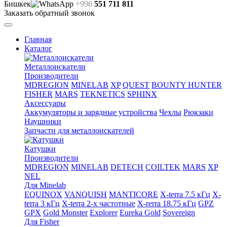
Бишкек
+996
551 711 811
Заказать обратный звонок
Главная
Каталог
Металлоискатели
Производители
MDREGION
MINELAB
XP
QUEST
BOUNTY HUNTER
FISHER
MARS
TEKNETICS
SPHINX
Аксессуары
Аккумуляторы и зарядные устройства
Чехлы
Рюкзаки
Наушники
Запчасти для металлоискателей
Катушки
Производители
MDREGION
MINELAB
DETECH
COILTEK
MARS
XP
NEL
Для Minelab
EQUINOX
VANQUISH
MANTICORE
X-terra 7.5 кГц
X-
terra 3 кГц
X-terra 2-х частотные
X-rerra 18.75 кГц
GPZ
GPX
Gold Monster
Explorer
Eureka Gold
Sovereign
Для Fisher