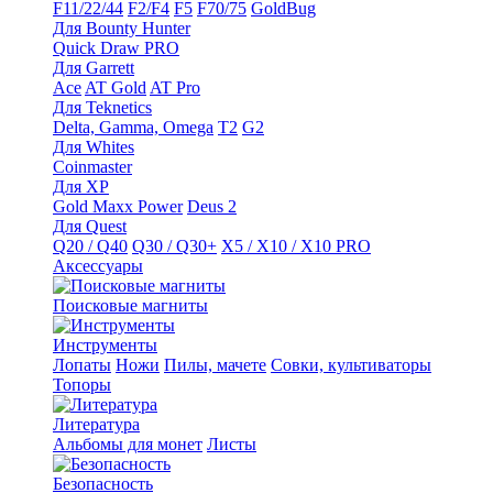
F11/22/44
F2/F4
F5
F70/75
GoldBug
Для Bounty Hunter
Quick Draw PRO
Для Garrett
Ace
AT Gold
AT Pro
Для Teknetics
Delta, Gamma, Omega
Т2
G2
Для Whites
Coinmaster
Для XP
Gold Maxx Power
Deus 2
Для Quest
Q20 / Q40
Q30 / Q30+
X5 / X10 / X10 PRO
Аксессуары
Поисковые магниты
Инструменты
Лопаты
Ножи
Пилы, мачете
Совки, культиваторы
Топоры
Литература
Альбомы для монет
Листы
Безопасность