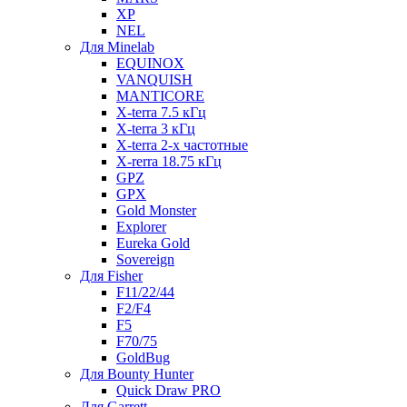
XP
NEL
Для Minelab
EQUINOX
VANQUISH
MANTICORE
X-terra 7.5 кГц
X-terra 3 кГц
X-terra 2-х частотные
X-rerra 18.75 кГц
GPZ
GPX
Gold Monster
Explorer
Eureka Gold
Sovereign
Для Fisher
F11/22/44
F2/F4
F5
F70/75
GoldBug
Для Bounty Hunter
Quick Draw PRO
Для Garrett