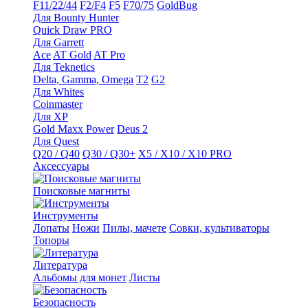
F11/22/44
F2/F4
F5
F70/75
GoldBug
Для Bounty Hunter
Quick Draw PRO
Для Garrett
Ace
AT Gold
AT Pro
Для Teknetics
Delta, Gamma, Omega
Т2
G2
Для Whites
Coinmaster
Для XP
Gold Maxx Power
Deus 2
Для Quest
Q20 / Q40
Q30 / Q30+
X5 / X10 / X10 PRO
Аксессуары
Поисковые магниты
Инструменты
Лопаты
Ножи
Пилы, мачете
Совки, культиваторы
Топоры
Литература
Альбомы для монет
Листы
Безопасность