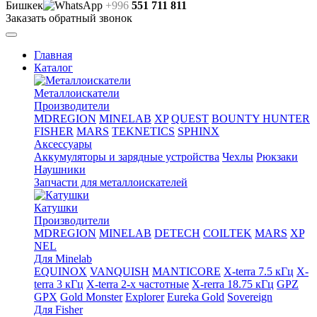
Бишкек
+996
551 711 811
Заказать обратный звонок
Главная
Каталог
Металлоискатели
Производители
MDREGION
MINELAB
XP
QUEST
BOUNTY HUNTER
FISHER
MARS
TEKNETICS
SPHINX
Аксессуары
Аккумуляторы и зарядные устройства
Чехлы
Рюкзаки
Наушники
Запчасти для металлоискателей
Катушки
Производители
MDREGION
MINELAB
DETECH
COILTEK
MARS
XP
NEL
Для Minelab
EQUINOX
VANQUISH
MANTICORE
X-terra 7.5 кГц
X-
terra 3 кГц
X-terra 2-х частотные
X-rerra 18.75 кГц
GPZ
GPX
Gold Monster
Explorer
Eureka Gold
Sovereign
Для Fisher