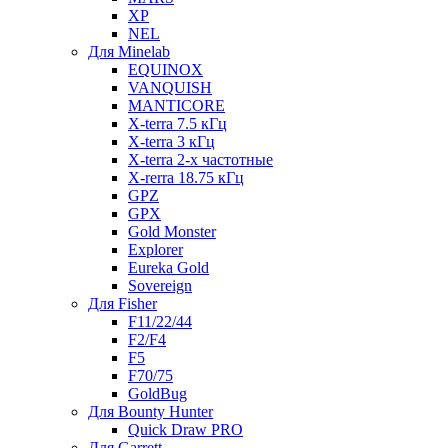
XP
NEL
Для Minelab
EQUINOX
VANQUISH
MANTICORE
X-terra 7.5 кГц
X-terra 3 кГц
X-terra 2-х частотные
X-rerra 18.75 кГц
GPZ
GPX
Gold Monster
Explorer
Eureka Gold
Sovereign
Для Fisher
F11/22/44
F2/F4
F5
F70/75
GoldBug
Для Bounty Hunter
Quick Draw PRO
Для Garrett