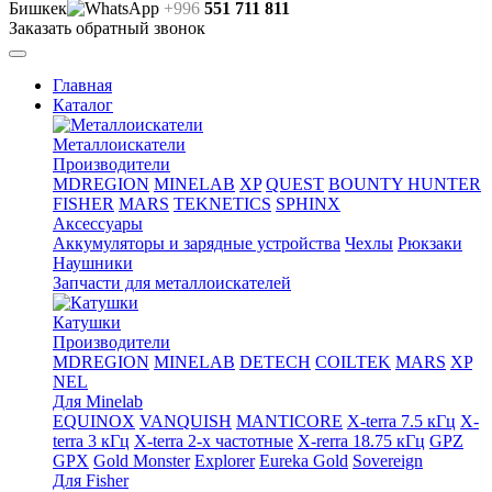
Бишкек
+996
551 711 811
Заказать обратный звонок
Главная
Каталог
Металлоискатели
Производители
MDREGION
MINELAB
XP
QUEST
BOUNTY HUNTER
FISHER
MARS
TEKNETICS
SPHINX
Аксессуары
Аккумуляторы и зарядные устройства
Чехлы
Рюкзаки
Наушники
Запчасти для металлоискателей
Катушки
Производители
MDREGION
MINELAB
DETECH
COILTEK
MARS
XP
NEL
Для Minelab
EQUINOX
VANQUISH
MANTICORE
X-terra 7.5 кГц
X-
terra 3 кГц
X-terra 2-х частотные
X-rerra 18.75 кГц
GPZ
GPX
Gold Monster
Explorer
Eureka Gold
Sovereign
Для Fisher