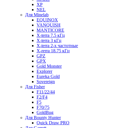
XP
NEL
Для Minelab
EQUINOX
VANQUISH
MANTICORE
X-terra 7.5 кГц
X-terra 3 кГц
X-terra 2-х частотные
X-rerra 18.75 кГц
GPZ
GPX
Gold Monster
Explorer
Eureka Gold
Sovereign
Для Fisher
F11/22/44
F2/F4
F5
F70/75
GoldBug
Для Bounty Hunter
Quick Draw PRO
Для Garrett