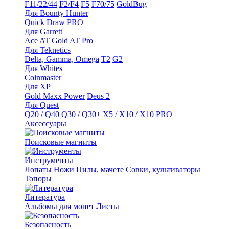
F11/22/44
F2/F4
F5
F70/75
GoldBug
Для Bounty Hunter
Quick Draw PRO
Для Garrett
Ace
AT Gold
AT Pro
Для Teknetics
Delta, Gamma, Omega
Т2
G2
Для Whites
Coinmaster
Для XP
Gold Maxx Power
Deus 2
Для Quest
Q20 / Q40
Q30 / Q30+
X5 / X10 / X10 PRO
Аксессуары
Поисковые магниты
Инструменты
Лопаты
Ножи
Пилы, мачете
Совки, культиваторы
Топоры
Литература
Альбомы для монет
Листы
Безопасность