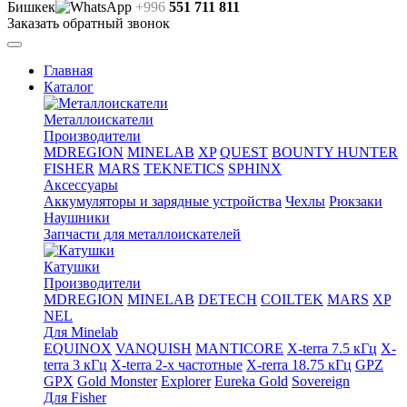
Бишкек
+996
551 711 811
Заказать обратный звонок
Главная
Каталог
Металлоискатели
Производители
MDREGION
MINELAB
XP
QUEST
BOUNTY HUNTER
FISHER
MARS
TEKNETICS
SPHINX
Аксессуары
Аккумуляторы и зарядные устройства
Чехлы
Рюкзаки
Наушники
Запчасти для металлоискателей
Катушки
Производители
MDREGION
MINELAB
DETECH
COILTEK
MARS
XP
NEL
Для Minelab
EQUINOX
VANQUISH
MANTICORE
X-terra 7.5 кГц
X-
terra 3 кГц
X-terra 2-х частотные
X-rerra 18.75 кГц
GPZ
GPX
Gold Monster
Explorer
Eureka Gold
Sovereign
Для Fisher