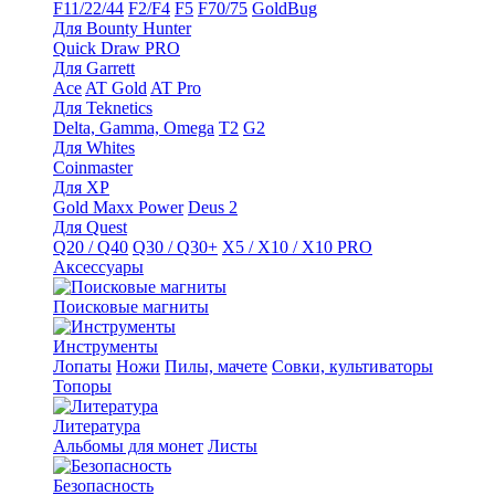
F11/22/44
F2/F4
F5
F70/75
GoldBug
Для Bounty Hunter
Quick Draw PRO
Для Garrett
Ace
AT Gold
AT Pro
Для Teknetics
Delta, Gamma, Omega
Т2
G2
Для Whites
Coinmaster
Для XP
Gold Maxx Power
Deus 2
Для Quest
Q20 / Q40
Q30 / Q30+
X5 / X10 / X10 PRO
Аксессуары
Поисковые магниты
Инструменты
Лопаты
Ножи
Пилы, мачете
Совки, культиваторы
Топоры
Литература
Альбомы для монет
Листы
Безопасность